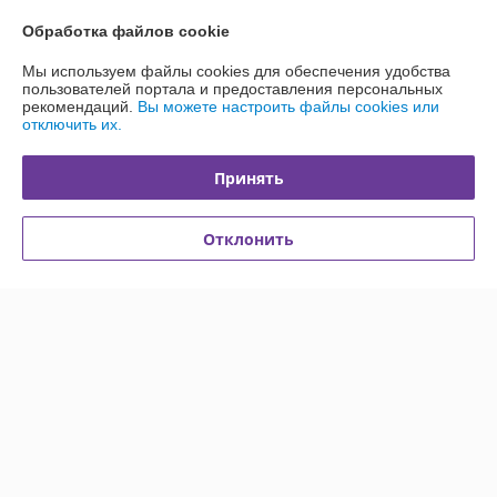
Контакты
Обработка файлов cookie
Доставка и оплата
Мы используем файлы cookies для обеспечения удобства
пользователей портала и предоставления персональных
рекомендаций.
Вы можете настроить файлы cookies или
График работы
отключить их.
Полная версия сайта
Принять
Политика обработки cookies
Отклонить
Сайт создан на платформе Deal.by
Информация для покупателя
Индивидуальный предприниматель:
ИП Каледник Александр
Иванович
г. Минск, ул. Солтыса, 36 кв 101