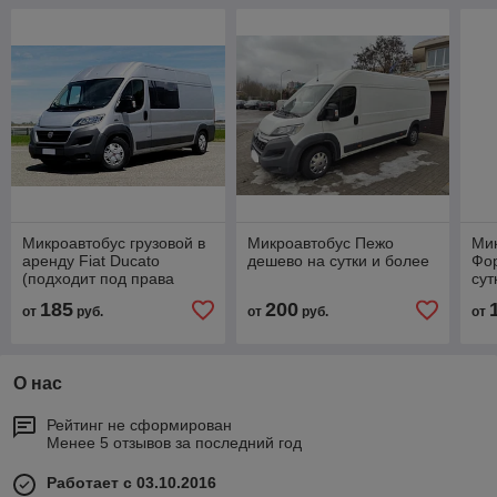
Микроавтобус грузовой в
Микроавтобус Пежо
Мик
аренду Fiat Ducato
дешево на сутки и более
Фор
(подходит под права
сут
категории В)
185
200
от
руб.
от
руб.
от
О нас
Рейтинг не сформирован
Менее 5 отзывов за последний год
Работает с 03.10.2016