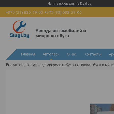
Начать продавать на Deal.by
+375 (29) 830-29-00
+375 (33) 638-29-00
Аренда автомобилей и
микроавтобуса
Главная
Автопарк
О нас
Контакты
Ар
Автопарк
Аренда микроавтобусов
Прокат буса в минс