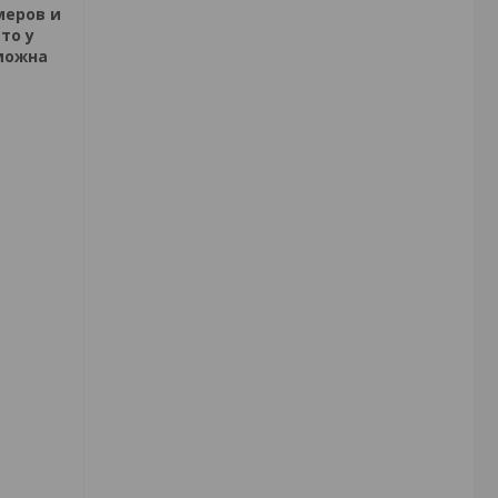
меров и
то у
зможна
и