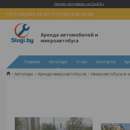
Начать продавать на Deal.by
+375 (29) 830-29-00
+375 (33) 638-29-00
Аренда автомобилей и
микроавтобуса
Главная
Автопарк
О нас
Контакты
Ар
Автопарк
Аренда микроавтобусов
Микроавтобусы в а