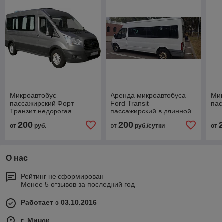
Микроавтобус
Аренда микроавтобуса
Ми
пассажирский Форт
Ford Transit
пас
Транзит недорогая
пассажирский в длинной
аренда в минске
базе с большим
200
200
от
руб.
от
руб./сутки
от
багажным отделением
О нас
Рейтинг не сформирован
Менее 5 отзывов за последний год
Работает с 03.10.2016
г. Минск