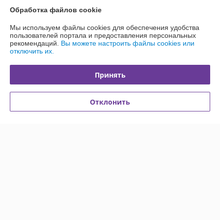
Обработка файлов cookie
Доставка и оплата
Мы используем файлы cookies для обеспечения удобства
пользователей портала и предоставления персональных
рекомендаций.
Вы можете настроить файлы cookies или
График работы
отключить их.
Полная версия сайта
Принять
Политика обработки cookies
Отклонить
Сайт создан на платформе Deal.by
Информация для покупателя
Индивидуальный предприниматель:
ИП Каледник Александр
Иванович
г. Минск, ул. Солтыса, 36 кв 101