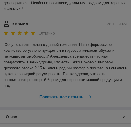
договориться . Особенно по индивидуальным скидкам для хороших 
знакомых !
Кирилл
28.11.2024
Отлично
Хочу оставить отзыв о данной компании. Наше фермерское 
хозяйство регулярно нуждается в грузовых микроавтобусах и 
легковых автомобилях. У Александра всегда есть что нам 
предложить. Очень удобно, что есть Пежо Боксер с высотой 
грузового отсека 2.15 м, очень редкий размер в прокате, а нам очень 
нужен с завидной регулярность. Так же удобно, что есть 
рефрижиратор, который берем для перевозки мясной продукции и 
ягод
Показать все отзывы
О нас
Контакты