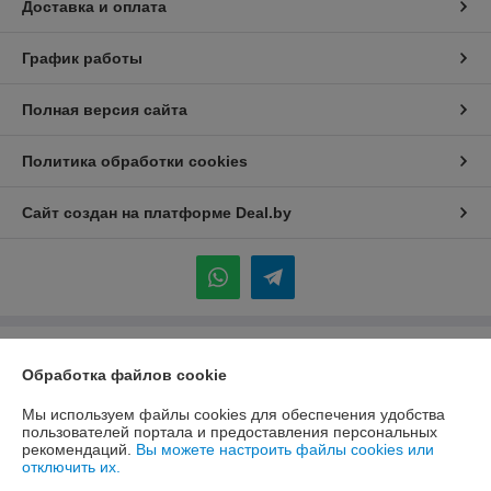
Доставка и оплата
График работы
Полная версия сайта
Политика обработки cookies
Сайт создан на платформе Deal.by
Информация для покупателя
Обработка файлов cookie
Индивидуальный предприниматель:
ИП Каледник Александр
Иванович
Мы используем файлы cookies для обеспечения удобства
г. Минск, ул. Солтыса, 36 кв 101
пользователей портала и предоставления персональных
рекомендаций.
Вы можете настроить файлы cookies или
Регистрационный номер ЕГР: 192311004
отключить их.