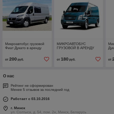
Микроавтобус грузовой
МИКРОАВТОБУС
Ми
Фиат Дукато в аренду
ГРУЗОВОЙ В АРЕНДУ
Дук
200
180
от
руб.
от
руб.
от
О нас
Рейтинг не сформирован
Менее 5 отзывов за последний год
Работает с 03.10.2016
г. Минск
ул. Солтыса, д. 54, пом. 2н, Минск, Беларусь