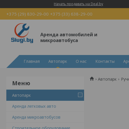
Начать продавать на Deal.by
+375 (29) 830-29-00
+375 (33) 638-29-00
Аренда автомобилей и
микроавтобуса
Главная
Автопарк
О нас
Контакты
Ар
Автопарк
Руч
Автопарк
Аренда легковых авто
Аренда микроавтобусов
Строительное оборудование