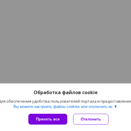
Обработка файлов cookie
 для обеспечения удобства пользователей портала и предоставлени
Вы можете настроить файлы cookies или отключить их.
Сайт создан на платформе Deal.by
Принять все
Отклонить
Политика обработки файлов cookies
ИП Каледник А.И. |
Пожаловаться на контент