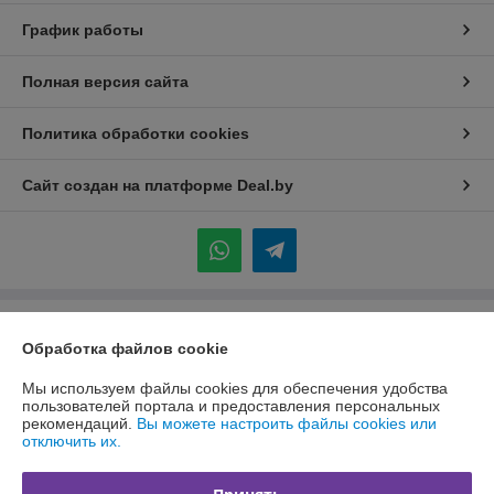
График работы
Полная версия сайта
Политика обработки cookies
Сайт создан на платформе Deal.by
Информация для покупателя
Обработка файлов cookie
Индивидуальный предприниматель:
ИП Каледник Александр
Иванович
Мы используем файлы cookies для обеспечения удобства
г. Минск, ул. Солтыса, 36 кв 101
пользователей портала и предоставления персональных
рекомендаций.
Вы можете настроить файлы cookies или
Регистрационный номер ЕГР: 192311004
отключить их.
УНП: 192311004