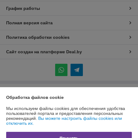
График работы
Полная версия сайта
Политика обработки cookies
Сайт создан на платформе Deal.by
Информация для покупателя
Обработка файлов cookie
Индивидуальный предприниматель:
ИП Каледник Александр
Иванович
Мы используем файлы cookies для обеспечения удобства
г. Минск, ул. Солтыса, 36 кв 101
пользователей портала и предоставления персональных
рекомендаций.
Вы можете настроить файлы cookies или
Регистрационный номер ЕГР: 192311004
отключить их.
УНП: 192311004