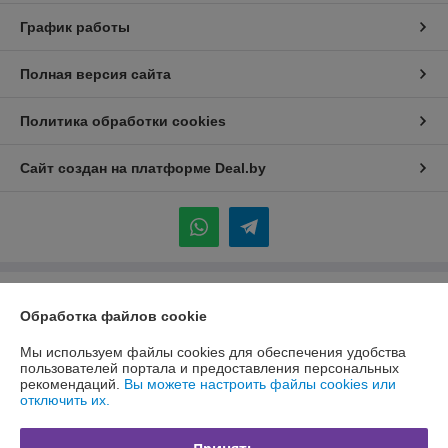
График работы
Полная версия сайта
Политика обработки cookies
Сайт создан на платформе Deal.by
Информация для покупателя
Обработка файлов cookie
Индивидуальный предприниматель:
ИП Каледник Александр
Иванович
Мы используем файлы cookies для обеспечения удобства
г. Минск, ул. Солтыса, 36 кв 101
пользователей портала и предоставления персональных
рекомендаций.
Вы можете настроить файлы cookies или
Регистрационный номер ЕГР: 192311004
отключить их.
УНП: 192311004