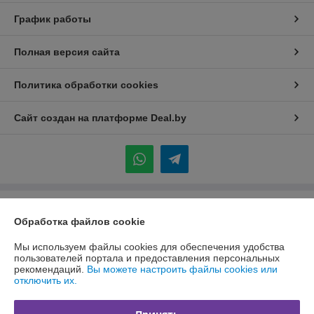
График работы
Полная версия сайта
Политика обработки cookies
Сайт создан на платформе Deal.by
Информация для покупателя
Обработка файлов cookie
Индивидуальный предприниматель:
ИП Каледник Александр
Иванович
Мы используем файлы cookies для обеспечения удобства
г. Минск, ул. Солтыса, 36 кв 101
пользователей портала и предоставления персональных
рекомендаций.
Вы можете настроить файлы cookies или
Регистрационный номер ЕГР: 192311004
отключить их.
УНП: 192311004