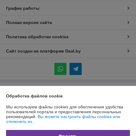
График работы
Полная версия сайта
Политика обработки cookies
Сайт создан на платформе Deal.by
Информация для покупателя
Обработка файлов cookie
Индивидуальный предприниматель:
ИП Каледник Александр
Иванович
Мы используем файлы cookies для обеспечения удобства
г. Минск, ул. Солтыса, 36 кв 101
пользователей портала и предоставления персональных
рекомендаций.
Вы можете настроить файлы cookies или
Регистрационный номер ЕГР: 192311004
отключить их.
УНП: 192311004